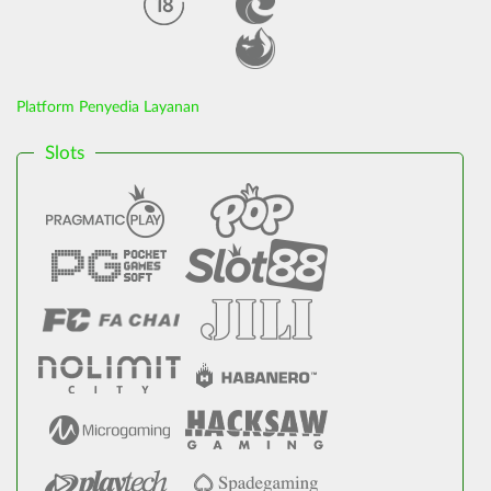
Platform Penyedia Layanan
Slots