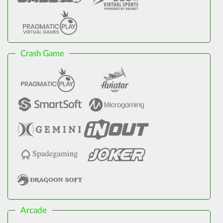
Crash Game
Arcade