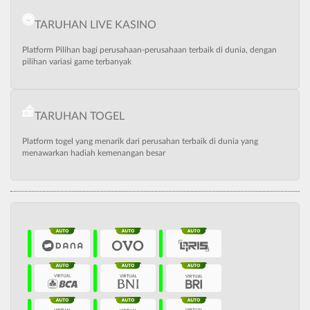
TARUHAN LIVE KASINO
Platform Pilihan bagi perusahaan-perusahaan terbaik di dunia, dengan
pilihan variasi game terbanyak
TARUHAN TOGEL
Platform togel yang menarik dari perusahan terbaik di dunia yang
menawarkan hadiah kemenangan besar