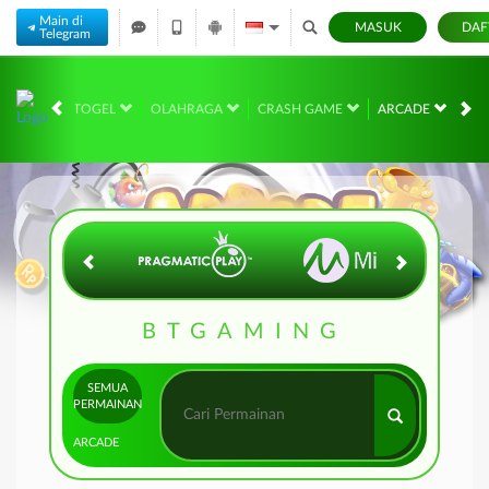
Main di
MASUK
DAF
Telegram
RACE
TOGEL
OLAHRAGA
CRASH GAME
ARCADE
PO
BTGAMING
SEMUA
PERMAINAN
ARCADE