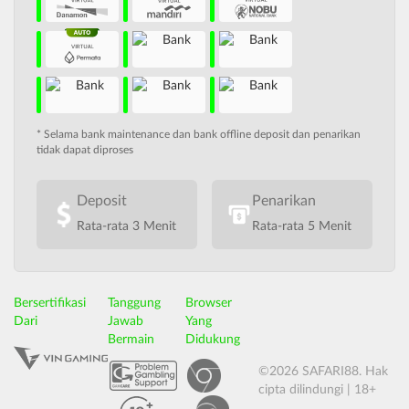
* Selama bank maintenance dan bank offline deposit dan penarikan
tidak dapat diproses
Deposit
Penarikan
Rata-rata 3 Menit
Rata-rata 5 Menit
Bersertifikasi
Tanggung
Browser
Dari
Jawab
Yang
Bermain
Didukung
©2026 SAFARI88. Hak
cipta dilindungi | 18+