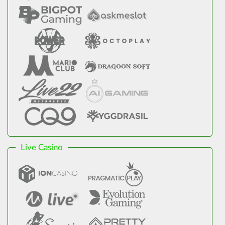
Live Casino