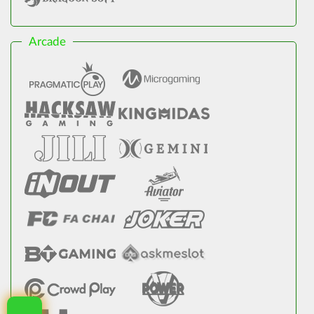
Arcade