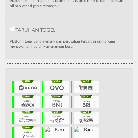
Platform Pilihan bagi perusahaan-perusahaan terbaik di dunia, dengan
pilihan variasi game terbanyak
TARUHAN TOGEL
Platform togel yang menarik dari perusahan terbaik di dunia yang
menawarkan hadiah kemenangan besar