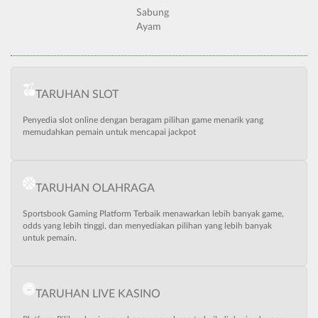
Sabung
Ayam
TARUHAN SLOT
Penyedia slot online dengan beragam pilihan game menarik yang
memudahkan pemain untuk mencapai jackpot
TARUHAN OLAHRAGA
Sportsbook Gaming Platform Terbaik menawarkan lebih banyak game,
odds yang lebih tinggi, dan menyediakan pilihan yang lebih banyak
untuk pemain.
TARUHAN LIVE KASINO