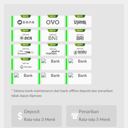
* Selama bank maintenance dan bank offline deposit dan penarikan
tidak dapat diproses
Deposit
Penarikan
Rata-rata 3 Menit
Rata-rata 5 Menit