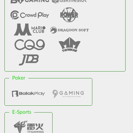
Poker
E-Sports