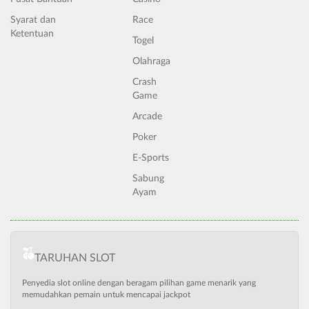
Syarat dan
Race
Ketentuan
Togel
Olahraga
Crash
Game
Arcade
Poker
E-Sports
Sabung
Ayam
TARUHAN SLOT
Penyedia slot online dengan beragam pilihan game menarik yang
memudahkan pemain untuk mencapai jackpot