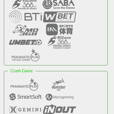
Crash Game