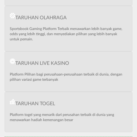
TARUHAN OLAHRAGA
Sportsbook Gaming Platform Terbaik menawarkan lebih banyak game,
odds yang lebih tinggi, dan menyediakan pilihan yang lebih banyak
untuk pemain.
TARUHAN LIVE KASINO
Platform Pilihan bagi perusahaan-perusahaan terbaik di dunia, dengan
pilihan variasi game terbanyak
TARUHAN TOGEL
Platform togel yang menarik dari perusahan terbaik di dunia yang
menawarkan hadiah kemenangan besar