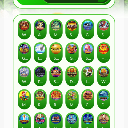
WILD WEST
Aliens Madness
Mystical Beasts
Snake Castle
GREAT BLUE
5 DRAGONS
Genies Blessing
ICELAND
SAFARI HEAT
GOD OF WEALTH
Sweet Buffet
HELL HOT 100
Winter Magic
PANTHER MOON
Sea Circus
DRAGON GATE
IRISH LUCK
Wings of God
MARIO AND FRIENDS
Rising Maya
Rio Carnival
MARIO GOLF
Chinese Fair
DOLPHIN REEF