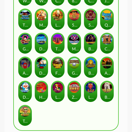
WORLD CUP FRENZY
WATER MARGIN
CRAZY 7
8 BALL SLOTS
CIRCUS
JIN QIAN WA
TRIPLE TWISTER
MIGHTY SPARTAN
LION KING
50 LIONS
50 DRAGONS
QUEEN OF THE NILE
GEISHA
DOLPHIN TREASURE
TIKI TORCH
MISS KITTY
BUFFALO
CHOY SUN DOA
AMONG US
DRAGON BALL
FORTUNE LIONS
GOLDEN TOUR
BOY KING
ARCHER
Doraemon
HOT FRUITS 20
LUCKY JOKER 5
ZHAO CAI TONG ZHI
LONG LONG LONG
BAI SHI
Triple Monkey