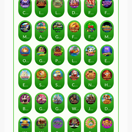
Celestial Goddess
Insect Temple
Little Farm
Daruma Block
Fairy of Riches
Fruity Jester
Magic Wheel
Alien Hive
Goblin Slayer
FORTUNE DRUM
FUNTASTIC FRUIT
MAYAN TEMPLE
OCEAN ADVENTURE
GREEN GOLD
PIRATE LEGEND
LUCKY BEASTS
EGGY BUNNIES
EMONJI
EASTER BUNNY
SUSHI DELIGHT
SHIBA VILLAGE
CHRISTMAS GIFT
NEZHA DEMON REBORN
HAPPY NEW YEAR
BOBA BOBA
GOLDEN LOTUS
GOD LIST
WAR SAINT
JOURNEY WEST
DOG FORTUNE