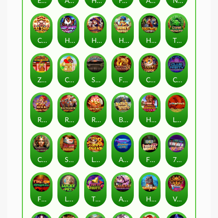
Excalibur Legend
A NIGHT OUT
HIGHWAY KING
Frozen Joker
Aladdin Wishes
Neko The Fortune Cat
Cai Shen Do
Hip Hop Penguin
HALLOWIN
Honey Bee Bee
Halloween Fortune
TWIN DRAGON
ZHAO CAI JIN BAO
CANDY CRUSH
SILVER BULLET
FORTUNE DRAGON 88
CUTE TIGER
Club Party
RICH AND WEALTHY
RAGNAROK FIRE STORM
Red Chilli
BONUS BEAR
Hawaiian Totem
LOTTO MADNESS
CAT QUEEN
SUSHI BONANZA
Lucky Snake
AROWANAS LUCK
FUNKEY MONKEY
77 FORTUNE
FIRE KINGDOM
LUCKY PET
TUTTI FRUTTI
Alice Wonderland
House of Dog
Venice Mask