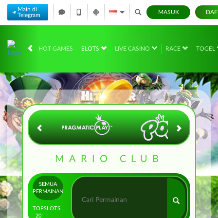
Main di
MASUK
DAF
Telegram
IDR
12,691,173,
HOT GAMES
SLOTS
LIVE CASINO
RACE
TOGEL
MARIO CLUB
SEMUA
PERMAINAN
TOP
SLOTS
20