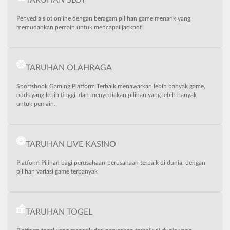
TARUHAN SLOT
Penyedia slot online dengan beragam pilihan game menarik yang
memudahkan pemain untuk mencapai jackpot
TARUHAN OLAHRAGA
Sportsbook Gaming Platform Terbaik menawarkan lebih banyak game,
odds yang lebih tinggi, dan menyediakan pilihan yang lebih banyak
untuk pemain.
TARUHAN LIVE KASINO
Platform Pilihan bagi perusahaan-perusahaan terbaik di dunia, dengan
pilihan variasi game terbanyak
TARUHAN TOGEL