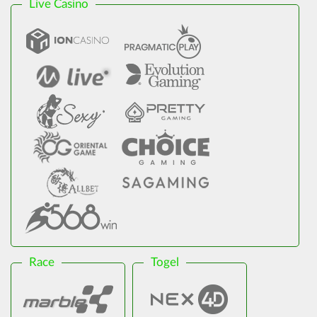
Live Casino
Race
Togel