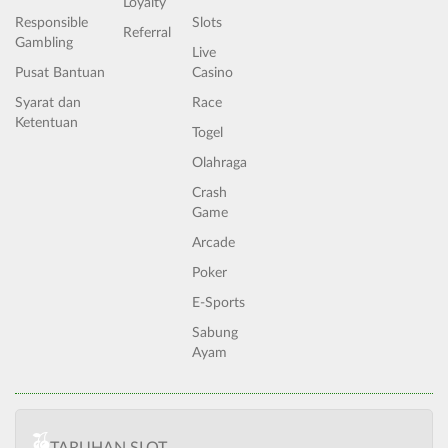
Loyalty
Responsible
Slots
Referral
Gambling
Live
Pusat Bantuan
Casino
Syarat dan
Race
Ketentuan
Togel
Olahraga
Crash
Game
Arcade
Poker
E-Sports
Sabung
Ayam