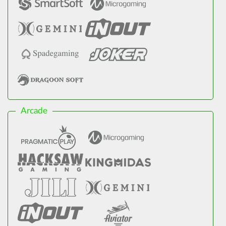
Arcade