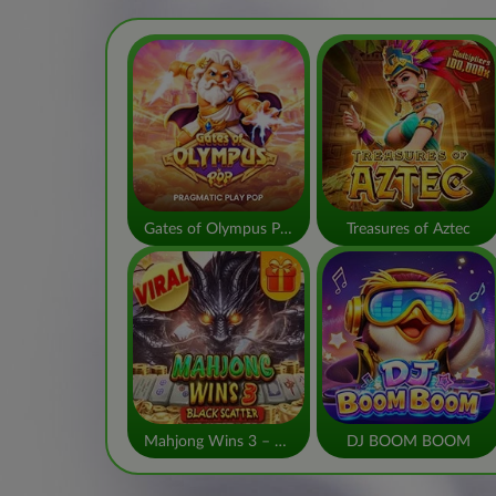
Gates of Olympus POP
Treasures of Aztec
Mahjong Wins 3 – Black Scatter
DJ BOOM BOOM