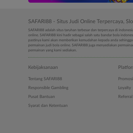
SAFARI88 - Situs Judi Online Terpercaya, Slo
SAFARI88 adalah situs taruhan terbesar dan terpercaya di indonesi
online. SAFARI88 kini hadir sebagai salah satu bandar bola indon
pastinya kami akan memberikan kemudahan kepada anda sehingga an
permainan judi bola online. SAFARI88 juga menyediakan permainan 
permainan yang kami sediakan.
Kebijaksanaan
Platfo
Tentang SAFARI88
Promosi
Responsible Gambling
Loyalty
Pusat Bantuan
Referral
Syarat dan Ketentuan