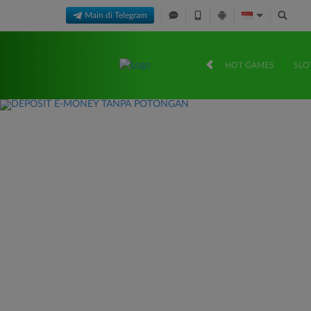
Main di Telegram
HOT GAMES
SLO