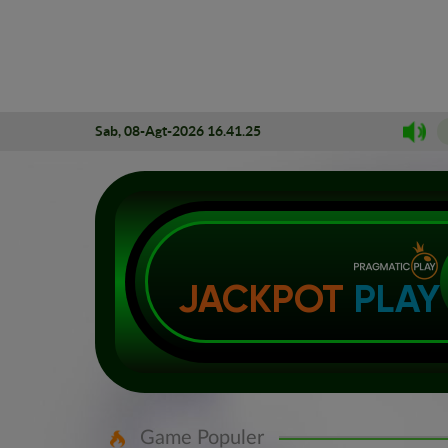
Sab, 08-Agt-2026 16.41.25
Pemeliharaan Terjadwal: PP Virtual Sports pada 30-Jun-2026 dari 15.00.
JACKPOT
PLAY
Game Populer