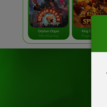
Orphan Organ
King Of Spears
MicroGaming
Pragmatic Play