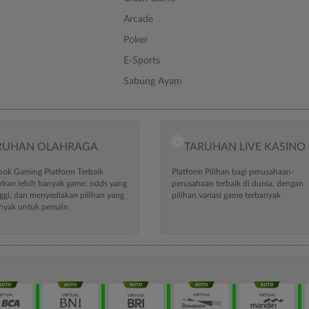
Arcade
Poker
E-Sports
Sabung Ayam
RUHAN OLAHRAGA
TARUHAN LIVE KASINO
ook Gaming Platform Terbaik
Platform Pilihan bagi perusahaan-
kan lebih banyak game, odds yang
perusahaan terbaik di dunia, dengan
nggi, dan menyediakan pilihan yang
pilihan variasi game terbanyak
anyak untuk pemain.