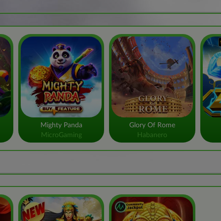
Mighty Panda
Glory Of Rome
MicroGaming
Habanero