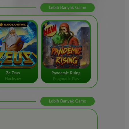
Lebih Banyak Game
Ze Zeus
Pandemic Rising
Hacksaw
Pragmatic Play
Lebih Banyak Game