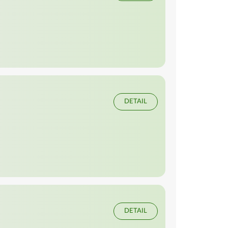
DETAIL
DETAIL