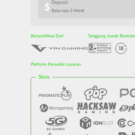
Deposit
Rata-rata 3 Menit
Bersertifikasi Dari
Tanggung Jawab Bermain
Platform Penyedia Layanan
Slots