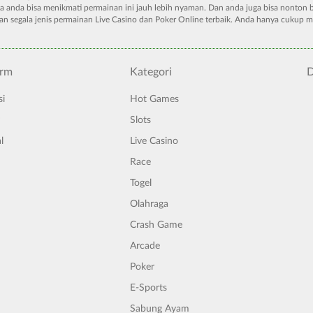
nda bisa menikmati permainan ini jauh lebih nyaman. Dan anda juga bisa nonton bol
n segala jenis permainan Live Casino dan Poker Online terbaik. Anda hanya cukup m
orm
Kategori
D
i
Hot Games
Slots
l
Live Casino
Race
Togel
Olahraga
Crash Game
Arcade
Poker
E-Sports
Sabung Ayam