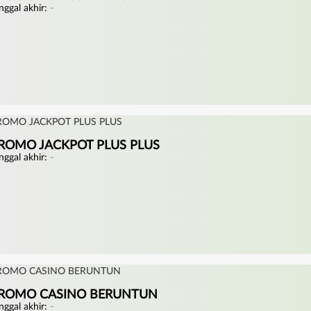
nggal akhir:
-
ROMO JACKPOT PLUS PLUS
nggal akhir:
-
ROMO CASINO BERUNTUN
nggal akhir:
-