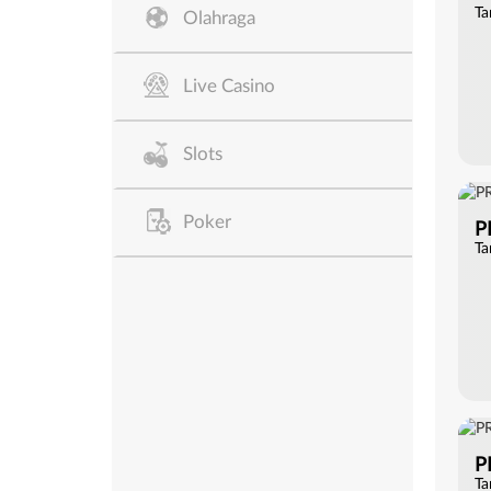
Ta
Olahraga
Live Casino
Slots
Poker
P
Ta
P
Ta