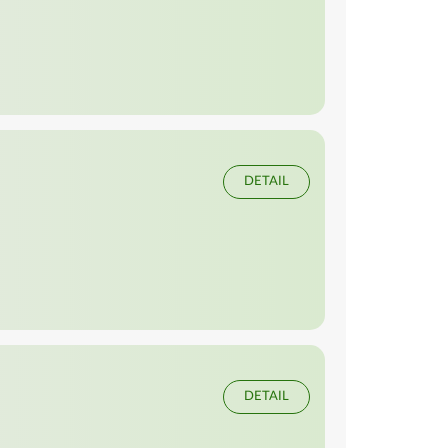
DETAIL
DETAIL