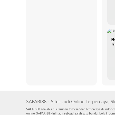
B
Ta
SAFARI88 - Situs Judi Online Terpercaya, Sl
SAFARI88 adalah situs taruhan terbesar dan terpercaya di indone
online. SAFARI88 kini hadir sebagai salah satu bandar bola indo