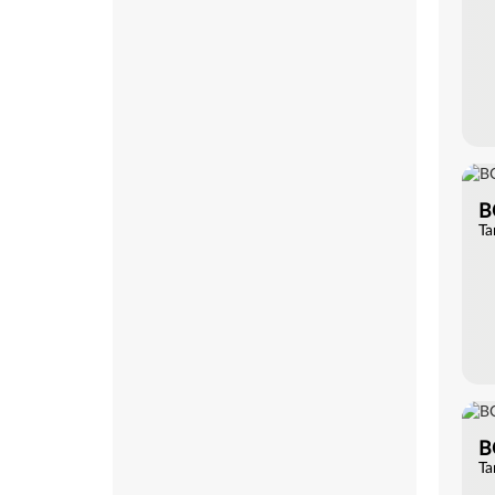
B
Ta
B
Ta