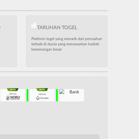
O
TARUHAN TOGEL
Platform togel yang menarik dari perusahan
terbaik di dunia yang menawarkan hadiah
kemenangan besar